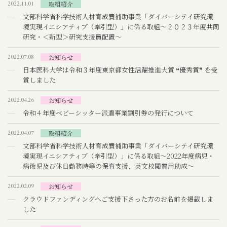
2022.11.01
取組紹介
活動報告書
文部科学省科学技術人材育成費補助事業「ダイバーシテイ研究環
境実現イニシアティブ（牽引型）」に係る取組～２０２３年度共同
関連サイト
研究・＜新型＞研究支援員配置～
新着情報
2022.07.08
お知らせ
日本医科大学は令和３年度東京都女性活躍推進大賞 ❝優秀賞❞ を受
個人情報保護方針
賞しました
2022.04.26
お知らせ
令和４年度ベビーシッター派遣事業割引券の発行について
2022.04.07
取組紹介
文部科学省科学技術人材育成費補助事業「ダイバーシテイ研究環
境実現イニシアティブ（牽引型）」に係る取組～2022年度病児・
病後児及び休日勤務時等の保育支援、英文校閲費用助成～
2022.02.09
お知らせ
クラウドファンディングへご支援下さった方のお名前を掲載しま
した