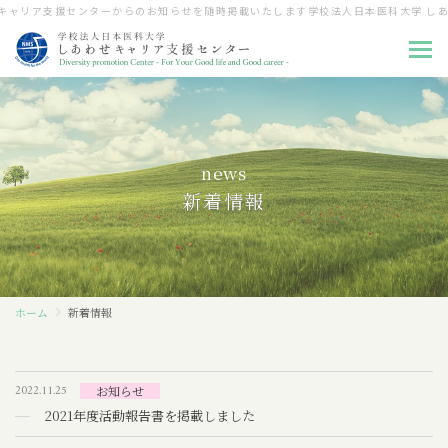
キャリア支援センターからのお知らせを随時掲載いたします
学校法人日本医科大学 しあ
news
ホーム
新着情報
センター長挨拶
構成員紹介
ホーム
新着情報
研究支援
育児支援
2022.11.25
お知らせ
2021年度活動報告書を掲載しました
キャリア教育／再教育支援