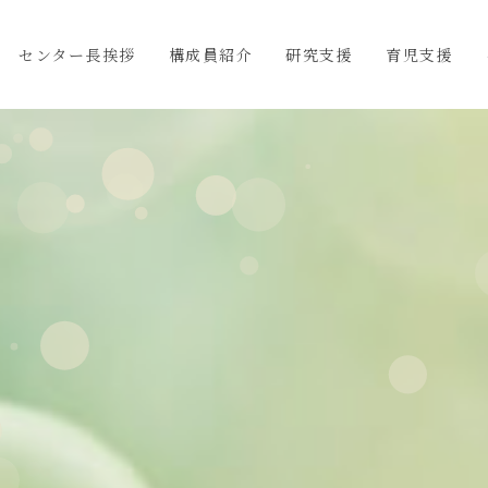
センター長挨拶
構成員紹介
研究支援
育児支援