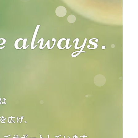
e always.
は
を広げ、
してサポートしています。