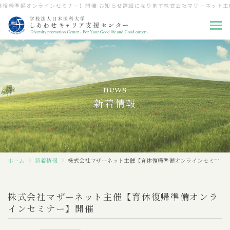
復帰準備オンラインセミナー】開催 お知らせ詳細になります
株式会社マザーネット主
ホーム
news
センター長挨拶
新着情報
構成員紹介
研究支援
ホーム
新着情報
株式会社マザーネット主催【育休復帰準備オンラインセミナー】開催
育児支援
キャリア教育／再教育支援
株式会社マザーネット主催【育休復帰準備オンラ
インセミナー】開催
活動報告書