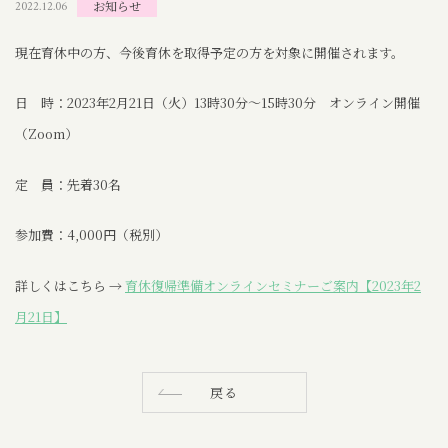
2022.12.06
お知らせ
関連サイト
現在育休中の方、今後育休を取得予定の方を対象に開催されます。
新着情報
日 時：2023年2月21日（火）13時30分～15時30分 オンライン開催
個人情報保護方針
（Zoom）
定 員：先着30名
参加費：4,000円（税別）
詳しくはこちら →
育休復帰準備オンラインセミナーご案内【2023年2
月21日】
戻る